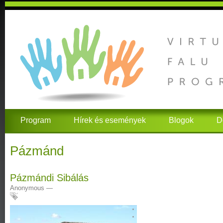
Program
Hírek és események
Blogok
D
Pázmánd
Pázmándi Sibálás
Anonymous
—