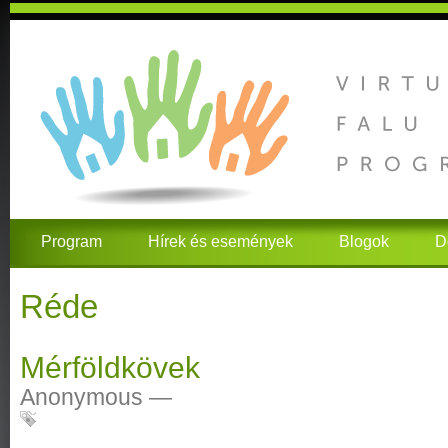
Program
Hírek és események
Blogok
D
Réde
Mérföldkövek
Anonymous
—