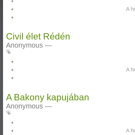
A h
Civil élet Rédén
Anonymous
—
A h
A Bakony kapujában
Anonymous
—
A h