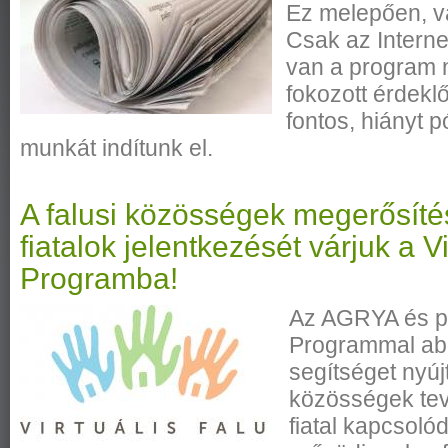
Ez melepően, vá
Csak az Interne
van a program 
fokozott érdeklő
fontos, hiányt p
munkát indítunk el.
A falusi közösségek megerősítés
fiatalok jelentkezését várjuk a Vi
Programba!
Az AGRYA és par
Programmal ab
segítséget nyújt
közösségek te
fiatal kapcsoló