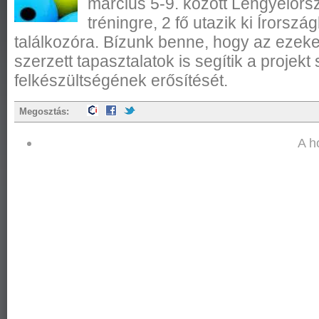
március 5-9. között Lengyelor
tréningre, 2 fő utazik ki Írorszá
találkozóra. Bízunk benne, hogy az eze
szerzett tapasztalatok is segítik a projekt
felkészültségének erősítését.
Megosztás:
A h