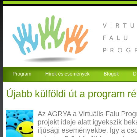
Program
Hírek és események
Blogok
D
Újabb külföldi út a program r
Az AGRYA a Virtuális Falu Prog
projekt ideje alatt igyekszik b
ifjúsági eseményekbe. Így a csop