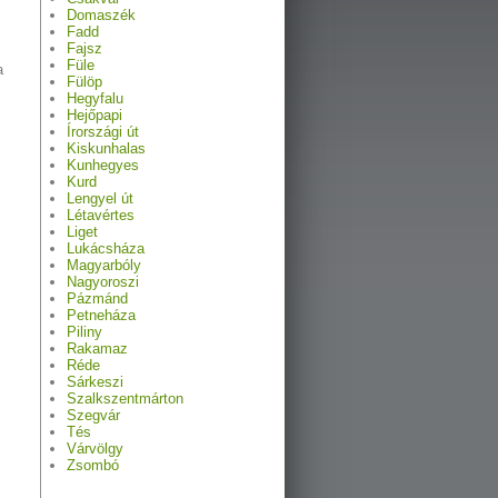
Domaszék
Fadd
Fajsz
Füle
a
Fülöp
Hegyfalu
Hejőpapi
Írországi út
Kiskunhalas
Kunhegyes
Kurd
Lengyel út
Létavértes
Liget
Lukácsháza
Magyarbóly
Nagyoroszi
Pázmánd
Petneháza
Piliny
Rakamaz
Réde
Sárkeszi
Szalkszentmárton
Szegvár
Tés
Várvölgy
Zsombó