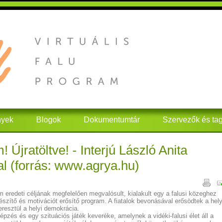
nyek
Blogok
Dokumentumtár
Szervezők és ta
! Újratöltve! - Interjú László Anita
l (forrás: www.agrya.hu)
am eredeti céljának megfelelően megvalósult, kialakult egy a falusi közeghez
készítő és motivációt erősítő program. A fiatalok bevonásával erősödtek a hely
resztül a helyi demokrácia.
pzés és egy szituációs játék keveréke, amelynek a vidéki-falusi élet áll a