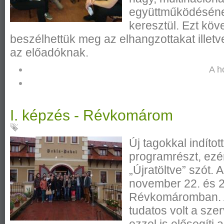
együttműködésének
keresztül. Ezt kö
beszélhettük meg az elhangzottakat illetv
az előadóknak.
A h
I. képzés - Révkomárom
Új tagokkal indíto
programrészt, ezér
„Újratöltve” szót.
november 22. és 24
Révkomáromban. A
tudatos volt a sze
ezzel is elősegíti