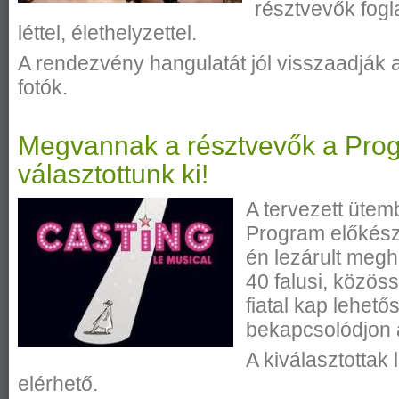
résztvevők fogl
léttel, élethelyzettel.
A rendezvény hangulatát jól visszaadják
fotók.
Megvannak a résztvevők a Progr
választottunk ki!
A tervezett ütem
Program előkészí
én lezárult meg
40 falusi, közös
fiatal kap lehető
bekapcsolódjon 
A kiválasztottak
elérhető.