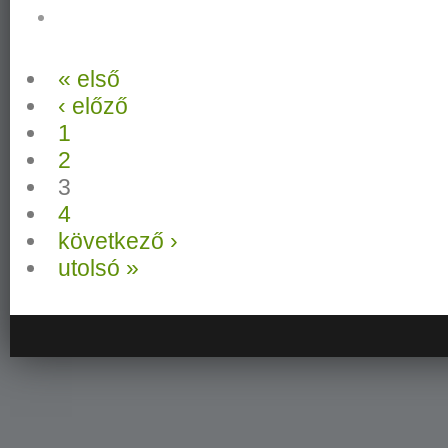
« első
‹ előző
1
2
3
4
következő ›
utolsó »