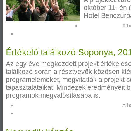
október 11- én
Hotel Benczúrba
A h
Értékelő találkozó Soponya, 20
Az egy éve megkezdett projekt értékelésé
találkozó során a résztvevők közösen kié
programelemeket, megvitatták a projekt s
tapasztalataikat. Mindezek eredményeit be
programok megvalósításába is.
A h