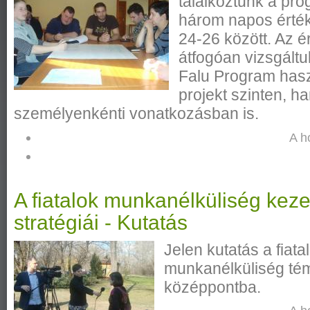
találkoztunk a pro
három napos érték
24-26 között. Az é
átfogóan vizsgáltu
Falu Program has
projekt szinten, ha
személyenkénti vonatkozásban is.
A h
A fiatalok munkanélküliség keze
stratégiái - Kutatás
Jelen kutatás a fiatal
munkanélküliség témáj
középpontba.