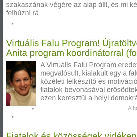
szakaszának végére az alap állt, és mi ké
felhúzni rá.
Virtuális Falu Program! Újratöltv
Anita program koordinátorral (f
A Virtuális Falu Program erede
megvalósult, kialakult egy a fa
közéleti felkészítő és motiváci
fiatalok bevonásával erősödte
ezen keresztül a helyi demokrá
A h
Fiatalok és közösségek vidéken