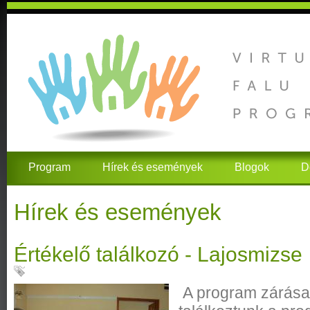
Program
Hírek és események
Blogok
D
Hírek és események
Értékelő találkozó - Lajosmizse
A program zárása