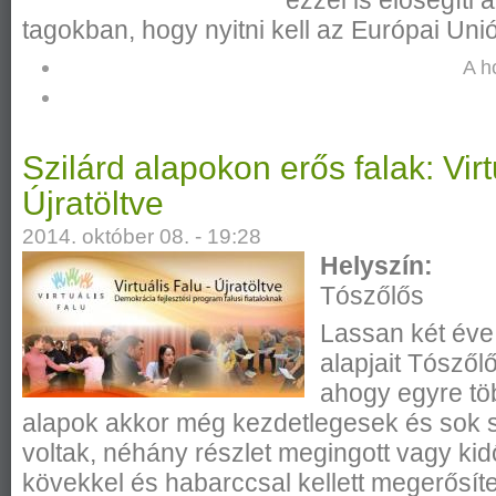
tagokban, hogy nyitni kell az Európai Unió
A h
Szilárd alapokon erős falak: Virt
Újratöltve
2014. október 08. - 19:28
Helyszín:
Tószőlős
Lassan két éve
alapjait Tószőlő
ahogy egyre tö
alapok akkor még kezdetlegesek és sok
voltak, néhány részlet megingott vagy kid
kövekkel és habarccsal kellett megerősít