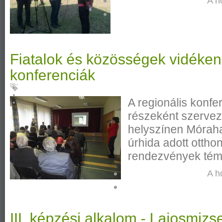
A h
Fiatalok és közösségek vidéken
konferenciák
A regionális konfe
részeként szerve
helyszínen Mórah
úrhida adott ottho
rendezvények témá
A h
III. képzési alkalom - Lajosmizs