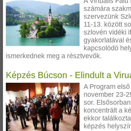
A Virtuális Fal
számára szakma
szervezünk Szl
11-13. között s
szlovén vidéki 
gyakorlatával 
kapcsolódó hely
ismerkednek meg a résztvevők.
Képzés Búcson - Elindult a Viru
A Program első
november 23-25
sor. Elsősorban
koncentrált a k
ekkor találkozta
képzés helyszín