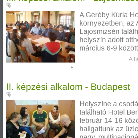
A Geréby Kúria Ho
környezetben, az A
Lajosmizsén találh
helyszín adott ott
március 6-9 között
A h
II. képzési alkalom - Budapest
Helyszíne a csodá
található Hotel Be
február 14-16 közö
hallgattunk az üzl
nagy, multinacionál