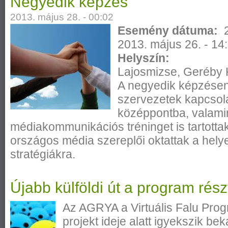
Negyedik képzés
2013. május 28. - 00:02
Esemény dátuma:
2013. május 26. - 14
Helyszín:
Lajosmizse, Geréby 
A negyedik képzésen a
szervezetek kapcsola
középpontba, valami
médiakommunikációs tréninget is tartotta
országos média szereplői oktattak a hel
stratégiákra.
Újabb külföldi út a program rés
Az AGRYA a Virtuális Falu Prog
projekt ideje alatt igyekszik b