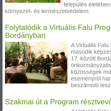
település életébe
környezet- és természetvédelem.
Folytatódik a Virtuális Falu Pr
Bordányban
A Virtuális Falu
második képzési
17. között Bor
önkormányzatisá
közösségek műk
eseményről ha
beszámoló lesz 
Szakmai út a Program résztvev