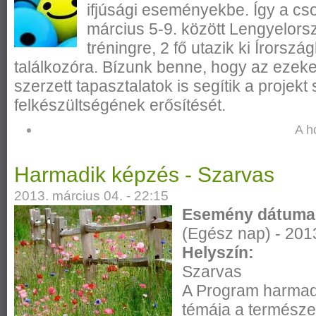
ifjúsági eseményekbe. Így a csop
március 5-9. között Lengyelor
tréningre, 2 fő utazik ki Írorszá
találkozóra. Bízunk benne, hogy az eze
szerzett tapasztalatok is segítik a projekt
felkészültségének erősítését.
A h
Harmadik képzés - Szarvas
2013. március 04. - 22:15
Esemény dátuma
(Egész nap)
-
201
Helyszín:
Szarvas
A Program harmad
témája a természe