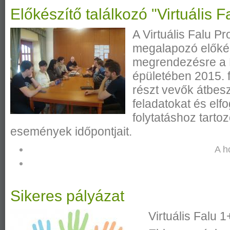
Előkészítő találkozó "Virtuális F
A Virtuális Falu Pr
megalapozó előkész
megrendezésre a 
épületében 2015. f
részt vevők átbesz
feladatokat és elf
folytatáshoz tart
események időpontjait.
A h
Sikeres pályázat
Virtuális Falu 1