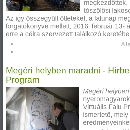
megkezdőttek,
tószőlősi lako
Az így összegyűlt ötleteket, a falunap m
forgatókönyve mellett, 2016. február 13- á
erre a célra szervezett találkozó keretébe
A h
Megéri helyben maradni - Hírben
Program
Megéri helybe
nyeromagyarok.
Virtuális Falu 
ismertető, mely 
eredményeinket