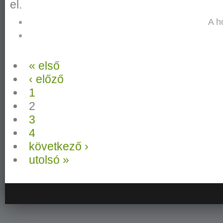
el.
A h
« első
‹ előző
1
2
3
4
következő ›
utolsó »