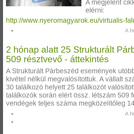
A megjelent cikk
elérni:
http://www.nyeromagyarok.eu/virtualis-fa
A h
2 hónap alatt 25 Strukturált P
509 résztvevő - áttekintés
A Strukturált Párbeszéd események utóbbi
kivétel nélkül megvalósítottuk. A vállalt s
30 találkozó helyett 25 találkozót valósít
találkozók során elért össz. létszám 509 f
vendégek teljes száma megközelítőleg 140
A h