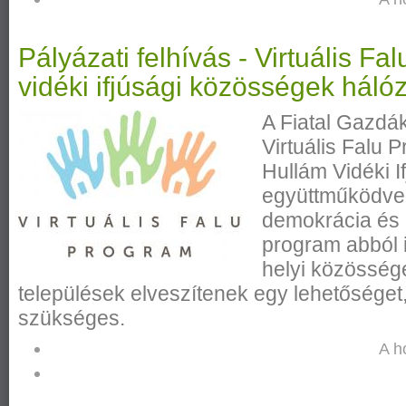
Pályázati felhívás - Virtuális F
vidéki ifjúsági közösségek háló
A Fiatal Gazdák
Virtuális Falu 
Hullám Vidéki I
együttműködve.
demokrácia és 
program abból i
helyi közössége
települések elveszítenek egy lehetőséget
szükséges.
A h