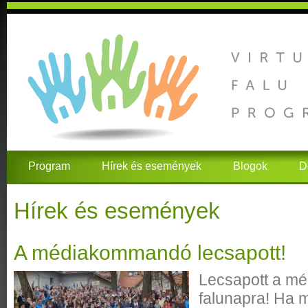
Program
Hírek és események
Blogok
D
Hírek és események
A médiakommandó lecsapott!
Lecsapott a m
falunapra! Ha má