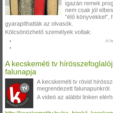
igazán remek prog
nem csak jól elbes
"élő könyvekkel",
gyarapíthatták az olvasók.
Kölcsönözhető személyek voltak:
A h
A kecskeméti tv hírösszefoglaló
falunapja
A kecskeméti tv rövid hírössz
megrendezett falunapunkról.
A videó az alábbi linken elérh