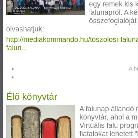
egy remek kis 
falunapról. A 
összefoglalóját 
olvashatjuk:
http://mediakommando.hu/toszolosi-falunap
falun...
A h
Élő könyvtár
A falunap állandó 
könyvtár, ahol a 
Virtuális falu pr
fiatalokat lehetett