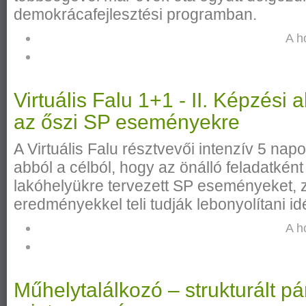
demokrácafejlesztési programban.
A h
Virtuális Falu 1+1 - II. Képzési 
az őszi SP eseményekre
A Virtuális Falu résztvevői intenzív 5 na
abból a célból, hogy az önálló feladatkén
lakóhelyükre tervezett SP eseményeket,
eredményekkel teli tudják lebonyolítani id
A h
Műhelytalálkozó – strukturált p