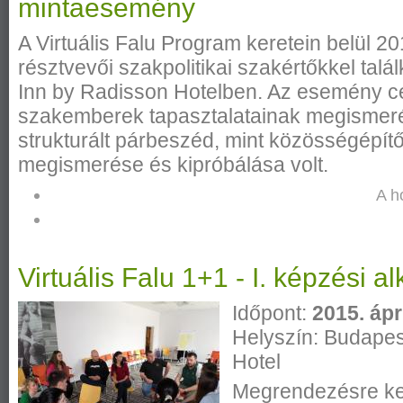
mintaesemény
A Virtuális Falu Program keretein belül 
résztvevői szakpolitikai szakértőkkel talá
Inn by Radisson Hotelben. Az esemény cé
szakemberek tapasztalatainak megismeré
strukturált párbeszéd, mint közösségépí
megismerése és kipróbálása volt.
A h
Virtuális Falu 1+1 - I. képzési a
Időpont:
2015. ápri
Helyszín: Budapes
Hotel
Megrendezésre ker