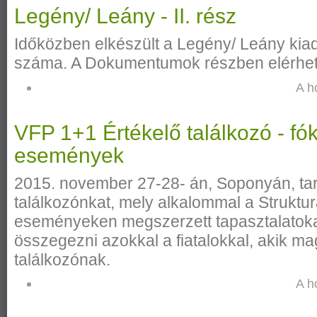
Legény/ Leány - II. rész
Időközben elkészült a Legény/ Leány ki
száma. A Dokumentumok részben elérhet
A h
VFP 1+1 Értékelő találkozó - f
események
2015. november 27-28- án, Soponyán, tar
találkozónkat, mely alkalommal a Struktu
eseményeken megszerzett tapasztalatokat
összegezni azokkal a fiatalokkal, akik ma
találkozónak.
A h