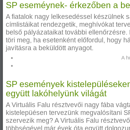
SP eseméynek- érkezőben a be
A fiatalok nagy lelkesedéssel készülnek 
címlistáikat rendezgetik, meghívókat ter
belső pályázataikat további ellenőrzésre
töri meg, ha esetenként előfordul, hogy h
javításra a beküldött anyagot.
A h
SP események kistelepüléseken
együtt lakóhelyünk világát
A Virtuális Falu résztvevői nagy fába vág
kistelepüésen tervezünk megvalósítani 
szervezik meg? A Virtuális Falu résztvevői
többségével már évek óta együtt dolgoz