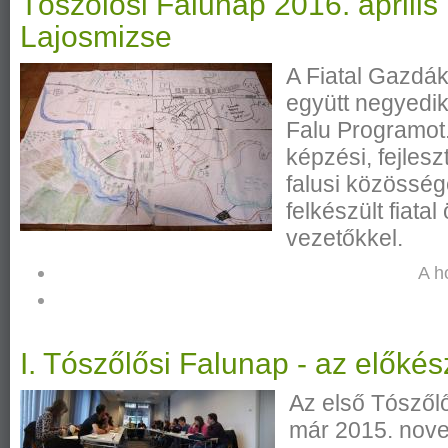
Tószőlősi Falunap 2016. április 
Lajosmizse
A Fiatal Gazdák
együtt negyedik
Falu Programot
képzési, fejles
falusi közössé
felkészült fiata
vezetőkkel.
A h
I. Tószőlősi Falunap - az előkész
Az első Tószőlő
már 2015. nov