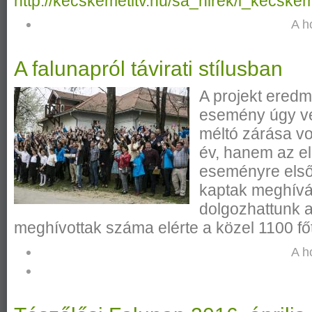
http://kecskemetitv.hu/sa_hirek/i_kecskem
A h
A falunapról távirati stílusban
A projekt eredm
esemény úgy vé
méltó zárása vo
év, hanem az el
eseményre első
kaptak meghívás
dolgozhattunk a
meghívottak száma elérte a közel 1100 főt
A h