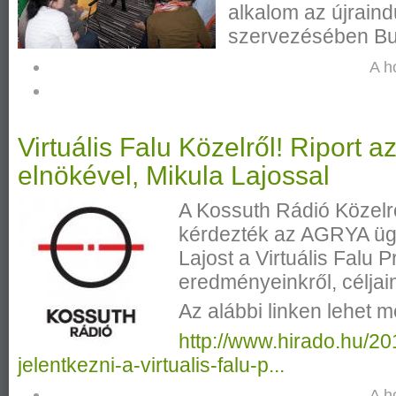
alkalom az újraind
szervezésében Bu
A h
Virtuális Falu Közelről! Riport
elnökével, Mikula Lajossal
A Kossuth Rádió Közel
kérdezték az AGRYA ügy
Lajost a Virtuális Falu 
eredményeinkről, céljain
Az alábbi linken lehet me
http://www.hirado.hu/20
jelentkezni-a-virtualis-falu-p...
A h