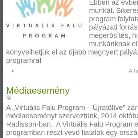
Ebben az évben
munkát. Sikere
program folyta
pályázati forr
megerősítés, h
munkánknak el
könyvelhetjük el az újabb megnyert pályá
programra!
A h
Médiaesemény
A „Virtuális Falu Program – Újratöltve” z
médiaeseményt szerveztünk, 2014 októbe
Radisson-ban. A Virtuális Falu Program eg
programban részt vevő fiatalok egy orsz