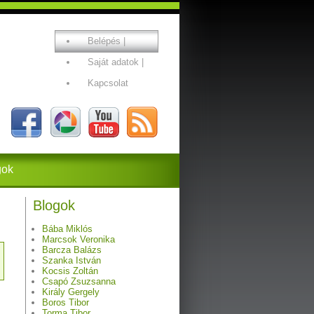
Belépés
|
Saját adatok
|
Kapcsolat
gok
Blogok
Bába Miklós
Marcsok Veronika
Barcza Balázs
Szanka István
Kocsis Zoltán
Csapó Zsuzsanna
Király Gergely
Boros Tibor
Torma Tibor