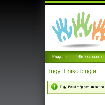
Program
Hírek és esemé
Tugyi Enikő blogja
Tugyi Enikő még nem küldött be 