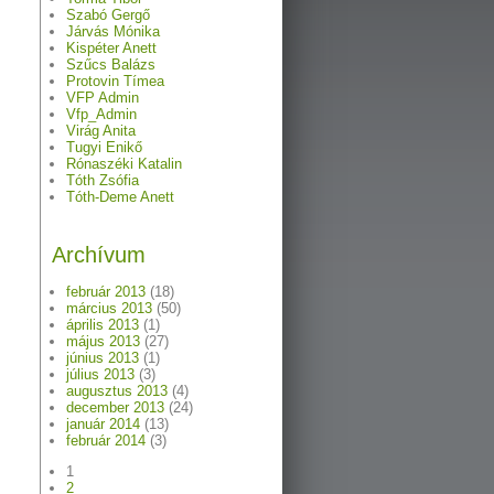
Szabó Gergő
Járvás Mónika
Kispéter Anett
Szűcs Balázs
Protovin Tímea
VFP Admin
Vfp_Admin
Virág Anita
Tugyi Enikő
Rónaszéki Katalin
Tóth Zsófia
Tóth-Deme Anett
Archívum
február 2013
(18)
március 2013
(50)
április 2013
(1)
május 2013
(27)
június 2013
(1)
július 2013
(3)
augusztus 2013
(4)
december 2013
(24)
január 2014
(13)
február 2014
(3)
1
2