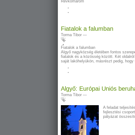
Révkomárom
Fiatalok a falumban
Torma Tibor
—
Fiatalok a falumban
Algyő nagyközség életében fontos szerepet
fiatalok és a közösség között. Két oldalró
saját lakóhelyükön, másrészt pedig, hogy
Algyő: Európai Uniós beruhá
Torma Tibor
—
A feladat teljesít
fejlesztési csopor
pályázat összesít