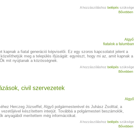
A hozzászóláshoz
belépés
szüksége
Bővebben
Algyő
fiatalok a falumba
 kapnak a fiatal generáció képviselői. Ez egy szoros kapcsolatot jelent a
l közelíthetjük meg a település ifjúságát: egyrészt, hogy mi az, amit kapnak a
 Ők mit nyújtanak a közösségnek.
A hozzászóláshoz
belépés
szüksége
Bővebben
zások, civil szervezetek
Algy
éséhez Herczeg Józseffel, Algyő polgármesterével és Juhász Zsolttal, a
t vezetőjével készítettem interjút. Továbbá a polgármesteri beszámolók,
ők anyagából merítettem még információkat.
A hozzászóláshoz
belépés
szüksége
Bővebben