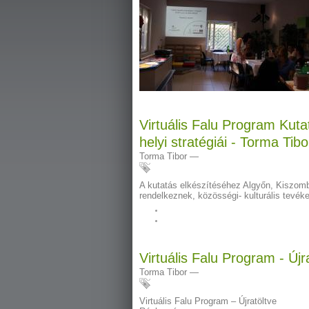
Virtuális Falu Program Kuta
helyi stratégiái - Torma Tibo
Torma Tibor
—
A kutatás elkészítéséhez Algyőn, Kiszombo
rendelkeznek, közösségi- kulturális tevék
Virtuális Falu Program - Ú
Torma Tibor
—
Virtuális Falu Program – Újratöltve