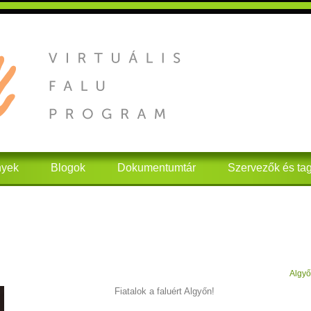
nyek
Blogok
Dokumentumtár
Szervezők és ta
Algy
Fiatalok a faluért Algyőn!