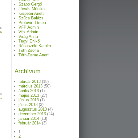
Szabó Gergő
Járvás Mónika
Kispéter Anett
Szűcs Balázs
Protovin Tímea
VFP Admin
s
Vfp_Admin
 »
Virág Anita
Tugyi Enikő
Rónaszéki Katalin
Tóth Zsófia
Tóth-Deme Anett
Archívum
ő
február 2013
(18)
március 2013
(50)
április 2013
(1)
s
május 2013
(27)
 »
június 2013
(1)
július 2013
(3)
augusztus 2013
(4)
december 2013
(24)
január 2014
(13)
február 2014
(3)
ő
1
2