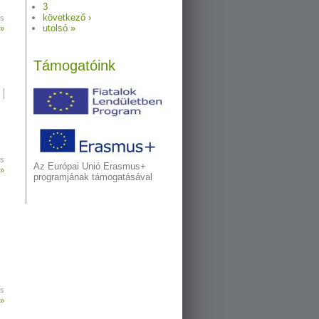
3
következő ›
s
utolsó »
 »
Támogatóink
n
s
Az Európai Unió Erasmus+
 »
programjának támogatásával
ő
s
 »