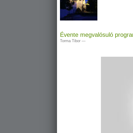
Évente megvalósuló progr
Torma Tibor
—