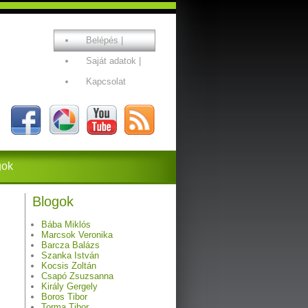
Belépés
|
Saját adatok
|
Kapcsolat
gok
Blogok
Bába Miklós
Marcsok Veronika
Barcza Balázs
Szanka István
Kocsis Zoltán
ő
Csapó Zsuzsanna
Király Gergely
Boros Tibor
Torma Tibor