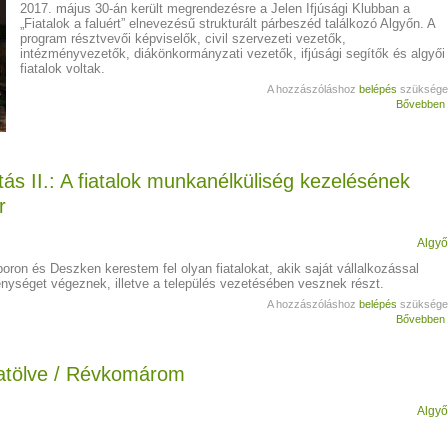
2017. május 30-án került megrendezésre a Jelen Ifjúsági Klubban a
„Fiatalok a faluért” elnevezésű strukturált párbeszéd találkozó Algyőn. A
program résztvevői képviselők, civil szervezeti vezetők,
intézményvezetők, diákönkormányzati vezetők, ifjúsági segítők és algyői
fiatalok voltak.
A hozzászóláshoz
belépés
szüksége
Bővebben
tás II.: A fiatalok munkanélküliség kezelésének
r
Algy
ron és Deszken kerestem fel olyan fiatalokat, akik saját vállalkozással
enységet végeznek, illetve a település vezetésében vesznek részt.
A hozzászóláshoz
belépés
szüksége
Bővebben
jratölve / Révkomárom
Algy