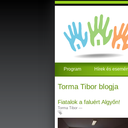
Program
Hírek és esemé
Torma Tibor blogja
Fiatalok a faluért Algyőn!
Torma Tibor
—